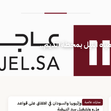
ياه النيل بمحطة الديم..
مدارات عالمية
فشل مصر وإثيوبيا والسودان في الاتفاق على قواعد
ملء وتشغيل سد النهضة