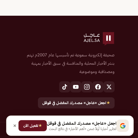
صحيفة إلكترونية سعودية تم تأسيسها عام 2007م تهتم
بنشر الأخبار المحلية والمنافسة في سبق الأخبار بمهنية
ومصداقية وموضوعية
★
اجعل «عاجل» مصدرك المفضل في قوقل
اجعل «عاجل» مصدرك المفضل في قوقل
★
تفعيل الآن
لتظهر أخبارنا أولاً ضمن «أهم الأخبار» في نتائج البحث
جميع الحقوق محفوظة لـ شركة إيجاز للنشر الإلكتروني المالكة لصحيفة عاجل