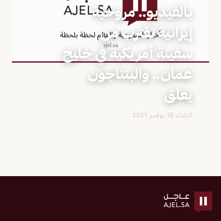
بالفيديو.. مروحية
إيرانية تقترب من
سفينة أمريكية في خليج
عمان.. والبنتاجون
يعلق
الثلاثاء 16 نوفمبر 2021