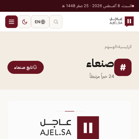
السبت، 8 أغسطس 2026 · 25 صفر 1448 هـ
EN
الرئيسية
‹
الوسوم
صنعاء
#
تابع صنعاء
24
خبراً مرتبطاً