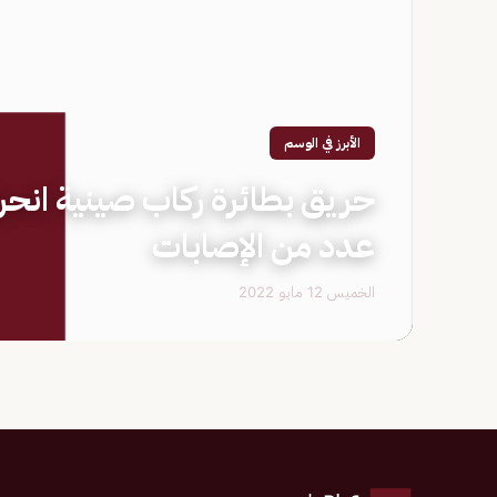
الأبرز في الوسم
حريق بطائرة ركاب صينية انح
عدد من الإصابات
الخميس 12 مايو 2022