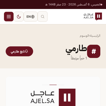
الخميس، 6 أغسطس 2026 · 23 صفر 1448 هـ
EN
الرئيسية
‹
الوسوم
طارمي
#
تابع طارمي
1
خبراً مرتبطاً