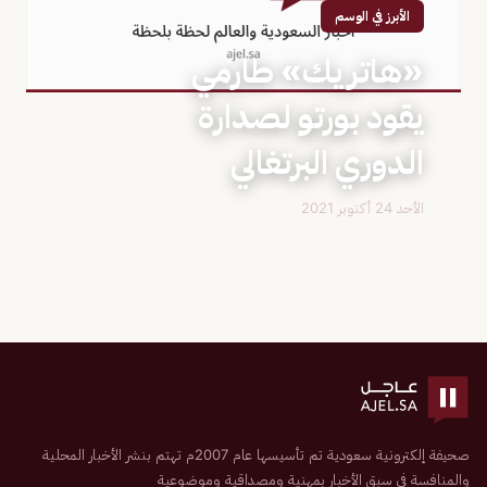
الأبرز في الوسم
«هاتريك» طارمي
يقود بورتو لصدارة
الدوري البرتغالي
الأحد 24 أكتوبر 2021
صحيفة إلكترونية سعودية تم تأسيسها عام 2007م تهتم بنشر الأخبار المحلية
والمنافسة في سبق الأخبار بمهنية ومصداقية وموضوعية