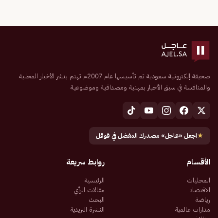
صحيفة إلكترونية سعودية تم تأسيسها عام 2007م تهتم بنشر الأخبار المحلية
والمنافسة في سبق الأخبار بمهنية ومصداقية وموضوعية
★
اجعل «عاجل» مصدرك المفضل في قوقل
الأقسام
روابط سريعة
المحليات
الرئيسية
الاقتصاد
مقالات الرأي
رياضة
البحث
مدارات عالمية
النشرة البريدية