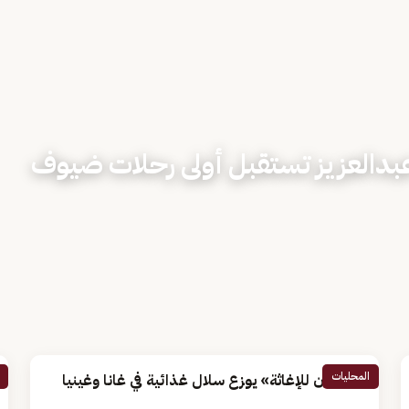
عبدالعزيز تستقبل أولى رحلات ضيوف
المحليات
«سلمان للإغاثة» يوزع سلال غذائية في غانا وغينيا