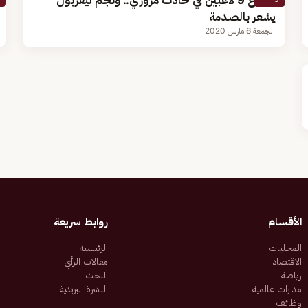
مصرع 9 لاعبين في حادث مروري.. ونجم ليفربول
يشعر بالصدمة
الجمعة 6 مارس 2020
الأقسام
روابط سريعة
المحليات
الرئيسية
الاقتصاد
مقالات الرأي
رياضة
البحث
مدارات عالمية
النشرة البريدية
وظائف