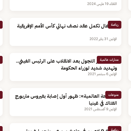
الثلاثاء 19 مارس 2024
رياضة
السنغال تكمل عقد نصف نهائي كأس الأمم الإفريقية
الإثنين 31 يناير 2022
مدارات عالمية
فرض حظر التجول بعد الانقلاب على الرئيس الغيني..
وتهديد شديد لوزراء الحكومة
الإثنين 6 سبتمبر 2021
منوعات
«الصحة العالمية»: ظهور أول إصابة بفيروس ماربورج
الفتاك في غينيا
الإثنين 9 أغسطس 2021
رياضة