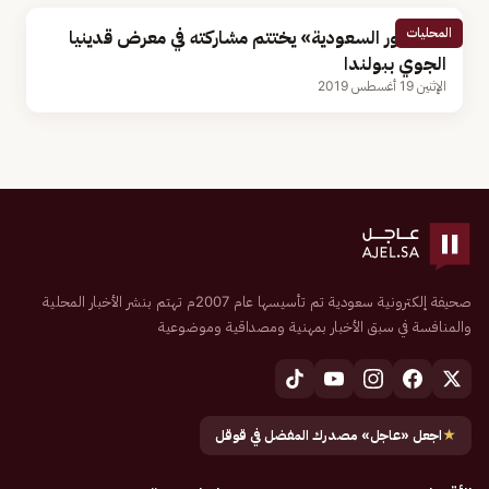
المحليات
«الصقور السعودية» يختتم مشاركته في معرض قدينيا
الجوي ببولندا
الإثنين 19 أغسطس 2019
صحيفة إلكترونية سعودية تم تأسيسها عام 2007م تهتم بنشر الأخبار المحلية
والمنافسة في سبق الأخبار بمهنية ومصداقية وموضوعية
★
اجعل «عاجل» مصدرك المفضل في قوقل