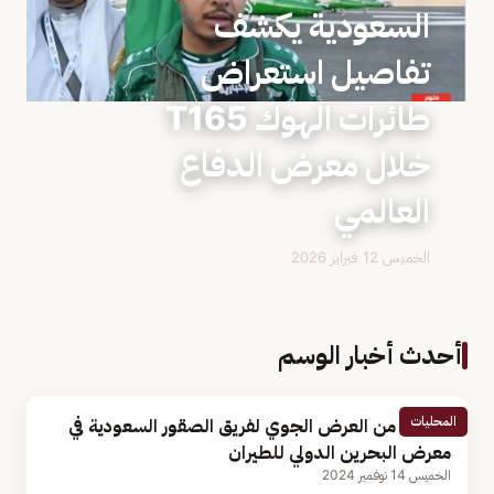
السعودية يكشف
تفاصيل استعراض
طائرات الهوك T165
خلال معرض الدفاع
العالمي
الخميس 12 فبراير 2026
أحدث أخبار الوسم
المحليات
لقطات من العرض الجوي لفريق الصقور السعودية في
معرض البحرين الدولي للطيران
الخميس 14 نوفمبر 2024