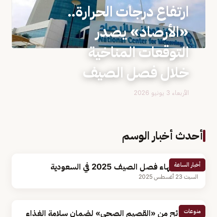
ارتفاع درجات الحرارة..
«الأرصاد» يصدر
التوقعات المناخية
خلال فصل الصيف
الأربعاء 3 يونيو 2026
أحدث أخبار الوسم
أخبار الساعة
موعد انتهاء فصل الصيف 2025 في السعودية
السبت 23 أغسطس 2025
منوعات
4 نصائح من «القصيم الصحي» لضمان سلامة الغذاء