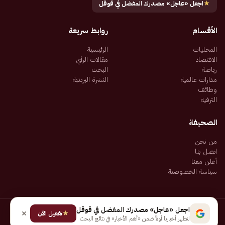
★
اجعل «عاجل» مصدرك المفضل في قوقل
الأقسام
روابط سريعة
المحليات
الرئيسية
الاقتصاد
مقالات الرأي
رياضة
البحث
مدارات عالمية
النشرة البريدية
وظائف
الترفيه
الصحيفة
من نحن
اتصل بنا
أعلن معنا
سياسة الخصوصية
اجعل «عاجل» مصدرك المفضل في قوقل
★
جميع الحقوق محفوظة لـ شركة إيجاز للنشر الإلكتروني المالكة لصحيفة عاجل
تفعيل الآن
لتظهر أخبارنا أولاً ضمن «أهم الأخبار» في نتائج البحث
سياسة الخصوصية
شروط الاستخدام