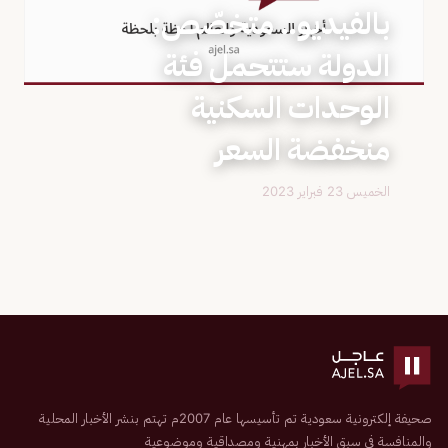
بالفيديو.. متخصّص:
الدولة ستتحمل فئة
الوحدات السكنية
منخفضة السعر
الخميس 23 فبراير 2023
صحيفة إلكترونية سعودية تم تأسيسها عام 2007م تهتم بنشر الأخبار المحلية
والمنافسة في سبق الأخبار بمهنية ومصداقية وموضوعية