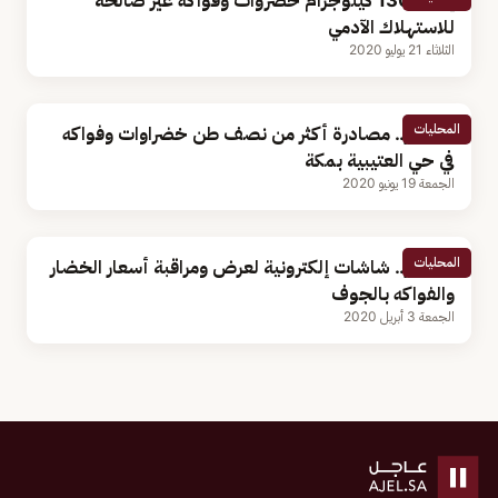
إتلاف 130 كيلوجرام خضروات وفواكه غير صالحة
للاستهلاك الآدمي
الثلاثاء 21 يوليو 2020
المحليات
بالصور.. مصادرة أكثر من نصف طن خضراوات وفواكه
في حي العتيبية بمكة
الجمعة 19 يونيو 2020
المحليات
بالصور.. شاشات إلكترونية لعرض ومراقبة أسعار الخضار
والفواكه بالجوف
الجمعة 3 أبريل 2020