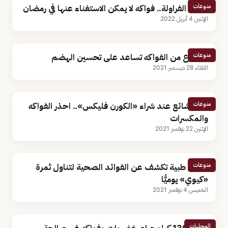
منوعات
أبرزها الفراولة.. ‏فواكه لا يمكن الاستغناء عنها في ‎رمضان
الإثنين 4 أبريل 2022
منوعات
3 أنواع من الفواكه تساعد على تحسين الهضم
الثلاثاء 28 ديسمبر 2021
منوعات
خطأ شائع عند شراء «الكورن فليكس».. احذر الفواكه
والمكسرات
الإثنين 22 نوفمبر 2021
منوعات
دراسة طبية تكشف عن الفوائد الصحية لتناول ثمرة
«كيوي» يوميًّا
الخميس 4 نوفمبر 2021
المحليات