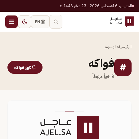
الخميس، 6 أغسطس 2026 · 23 صفر 1448 هـ
EN
الرئيسية
‹
الوسوم
فواكه
#
تابع فواكه
9
خبراً مرتبطاً