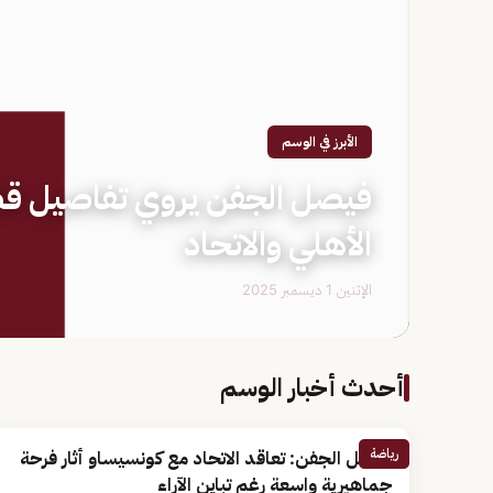
الأبرز في الوسم
فيصل الجفن يروي تفاصيل قضية
الأهلي والاتحاد
الإثنين 1 ديسمبر 2025
أحدث أخبار الوسم
رياضة
فيصل الجفن: تعاقد الاتحاد مع كونسيساو أثار فرحة
جماهيرية واسعة رغم تباين الآراء