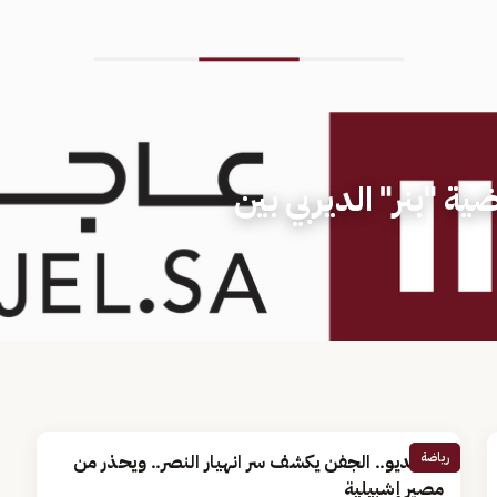
 "بنر" الديربي بين
رياضة
بالفيديو.. الجفن يكشف سر انهيار النصر.. ويحذر من
مصير إشبيلية