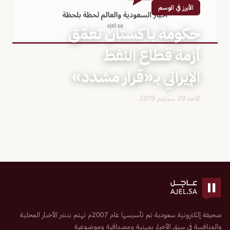
الأبرز في الوسم
حكومة باكستان تعمّق
أزمة قطاع النفط
الإيراني بـ«قرار مشدد»
الأحد 29 سبتمبر 2019
صحيفة إلكترونية سعودية تم تأسيسها عام 2007م تهتم بنشر الأخبار المحلية
والمنافسة في سبق الأخبار بمهنية ومصداقية وموضوعية