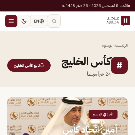
الأحد، 9 أغسطس 2026 · 26 صفر 1448 هـ
EN
الرئيسية
‹
الوسوم
كأس الخليج
#
تابع كأس الخليج
24
خبراً مرتبطاً
الأبرز في الوسم
أمين اتحاد كأس