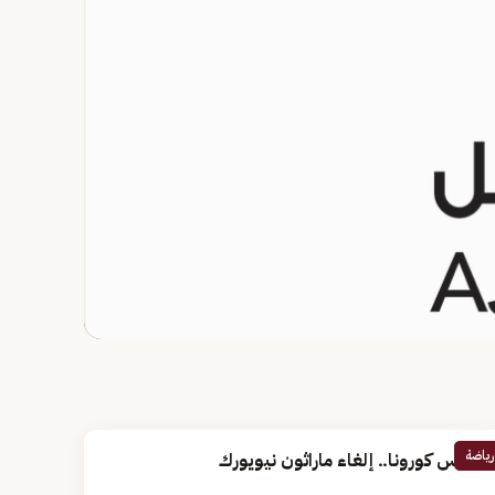
رياضة
فيروس كورونا.. إلغاء ماراثون نيويورك