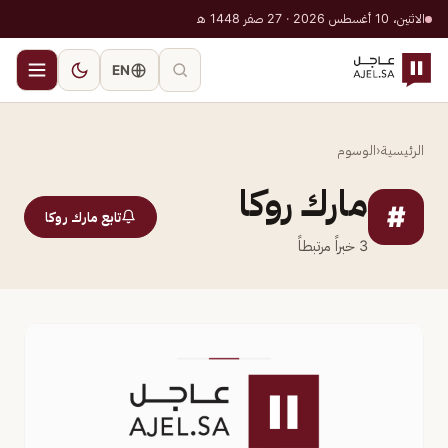
الاثنين، 10 أغسطس 2026 · 27 صفر 1448 هـ
EN
الرئيسية
‹
الوسوم
مارك روكا
#
تابع مارك روكا
3
خبراً مرتبطاً