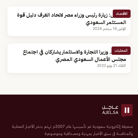
الاقتصاد
مسؤول: زيارة رئيس وزراء مصر لاتحاد الغرف دليل قوة
المستثمر السعودي
الإثنين 16 سبتمبر 2024
المحليات
بالصور.. وزيرا التجارة والاستثمار يشاركان في اجتماع
مجلس الأعمال السعودي المصري
الثلاثاء 21 يونيو 2022
صحيفة إلكترونية سعودية تم تأسيسها عام 2007م تهتم بنشر الأخبار المحلية
والمنافسة في سبق الأخبار بمهنية ومصداقية وموضوعية