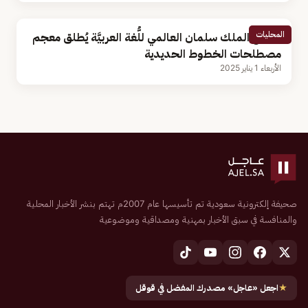
المحليات
مجمع الملك سلمان العالمي للُّغة العربيَّة يُطلق معجم
مصطلحات الخطوط الحديدية
الأربعاء 1 يناير 2025
صحيفة إلكترونية سعودية تم تأسيسها عام 2007م تهتم بنشر الأخبار المحلية
والمنافسة في سبق الأخبار بمهنية ومصداقية وموضوعية
★
اجعل «عاجل» مصدرك المفضل في قوقل