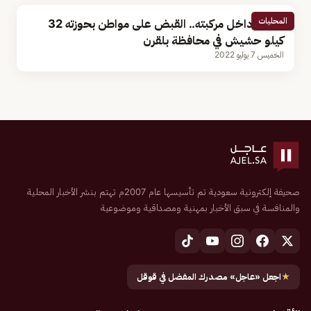
المحليات
مخبأة داخل مركبته.. القبض على مواطن بحوزته 32
كيلو حشيش في محافظة بلقرن
الخميس 7 يوليو 2022
صحيفة إلكترونية سعودية تم تأسيسها عام 2007م تهتم بنشر الأخبار المحلية
والمنافسة في سبق الأخبار بمهنية ومصداقية وموضوعية
★
اجعل «عاجل» مصدرك المفضل في قوقل