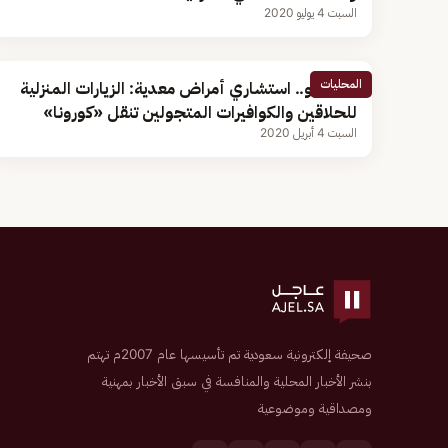
السبت 4 يوليو 2020
المحليات
بالفيديو.. استشاري أمراض معدية: الزيارات المنزلية
للحلاقين والكوافيرات المتجولين تنقل «كورونا»
السبت 4 أبريل 2020
صحيفة إلكترونية سعودية تم تأسيسها عام 2007م تهتم
بنشر الأخبار المحلية والمنافسة في سبق الأخبار بمهنية
ومصداقية وموضوعية