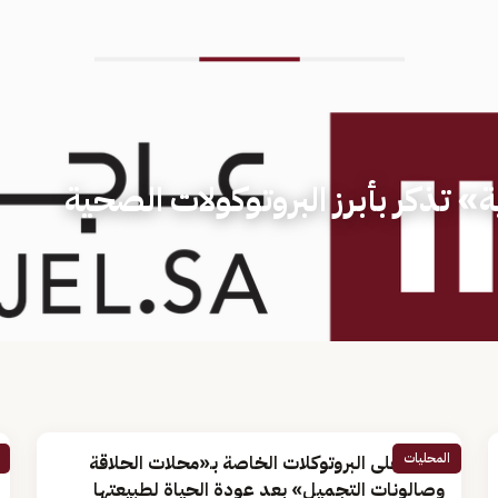
ة» تذكر بأبرز البروتوكولات الصحية
المحليات
تَعَرَّفْ على البروتوكلات الخاصة بـ«محلات الحلاقة
وصالونات التجميل» بعد عودة الحياة لطبيعتها