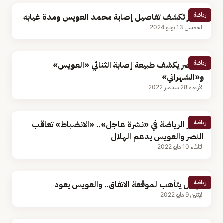
رياضة
تقارير تكشف تفاصيل إصابة محمد العويس ومدة غيابه
الخميس 13 يونيو 2024
رياضة
الأخضر يكشف طبيعة إصابة الثنائي «العويس»
و«الشهراني»
الأربعاء 28 سبتمبر 2022
رياضة
أخبار الرياضة في «نشرة عاجل».. «الانضباط» تعاقب
النصر والعويس يدعم الهلال
الثلاثاء 10 مايو 2022
رياضة
الهلال يتأهب لموقعة الاتفاق.. والعويس يعود
الإثنين 9 مايو 2022