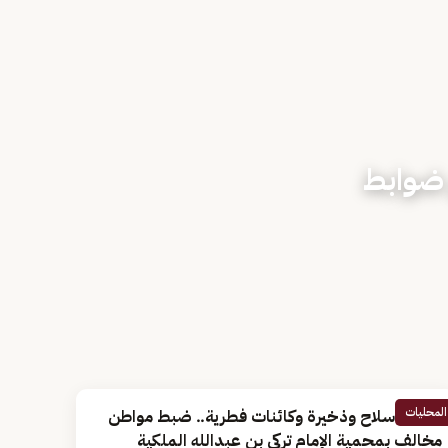
ق ضوابط
المحليات
بحوزته سلاح وذخيرة وكائنات فطرية.. ضبط مواطن
مخالف بمحمية الإمام تركي بن عبدالله الملكية