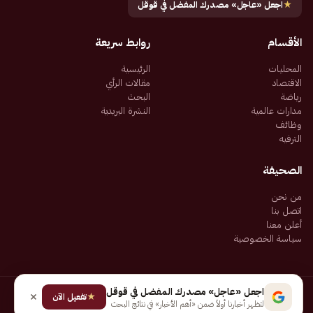
★
اجعل «عاجل» مصدرك المفضل في قوقل
الأقسام
روابط سريعة
المحليات
الرئيسية
الاقتصاد
مقالات الرأي
رياضة
البحث
مدارات عالمية
النشرة البريدية
وظائف
الترفيه
الصحيفة
من نحن
اتصل بنا
أعلن معنا
سياسة الخصوصية
اجعل «عاجل» مصدرك المفضل في قوقل
★
جميع الحقوق محفوظة لـ شركة إيجاز للنشر الإلكتروني المالكة لصحيفة عاجل
تفعيل الآن
لتظهر أخبارنا أولاً ضمن «أهم الأخبار» في نتائج البحث
سياسة الخصوصية
شروط الاستخدام