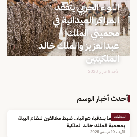
‏اللواء الحربي يتفقد
المراكز الميدانية في
محميتي الملك
عبدالعزيز والملك خالد
الملكيتين
الأحد 8 فبراير 2026
أحدث أخبار الوسم
المحليات
بحوزتهما بندقية هوائية.. ضبط مخالفين لنظام البيئة
بمحمية الملك خالد الملكية
الأربعاء 10 ديسمبر 2025