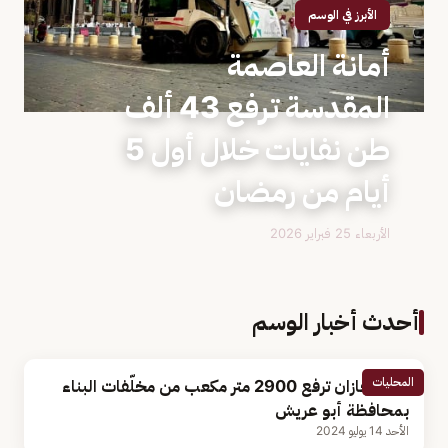
الأبرز في الوسم
أمانة العاصمة
المقدسة ترفع 43 ألف
طن نفايات خلال أول 5
أيام من رمضان
الأربعاء 25 فبراير 2026
أحدث أخبار الوسم
المحليات
أمانة جازان ترفع 2900 متر مكعب من مخلّفات البناء
بمحافظة أبو عريش
الأحد 14 يوليو 2024