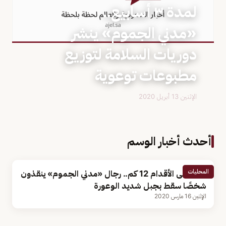
لمدة ٣ أسابيع..
«مدني الجموم» ينشر
دوريات السلامة لتوزيع
مطبوعات توعوية
الإثنين 13 أبريل 2020
أحدث أخبار الوسم
المحليات
سيرًا على الأقدام 12 كم.. رجال «مدني الجموم» ينقذون
شخصًا سقط بجبل شديد الوعورة
الإثنين 16 مارس 2020