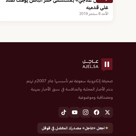
«تدخل علاجي» بمستشفى حفر الباطن يوقف طفلًا
على قدميه
الأحد 8 سبتمبر 2019
صحيفة إلكترونية سعودية تم تأسيسها عام 2007م تهتم
بنشر الأخبار المحلية والمنافسة في سبق الأخبار بمهنية
ومصداقية وموضوعية
★
اجعل «عاجل» مصدرك المفضل في قوقل