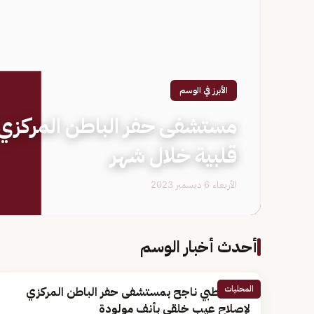
الأبرز في الوسم
قلبية خلال شهر
الأربعاء 6 ديسمبر 2023
أحدث أخبار الوسم
المحليات
تدخل طبي ناجح بمستشفى حفر الباطن المركزي
لإصلاح عيب خلقي بأنف مولودة