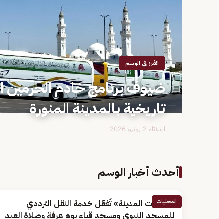
الأبرز في الوسم
ضيوف برنامج خادم الحرمين ا
تاريخية بالمدينة المنورة
الثلاثاء 2 يونيو 2026
أحدث أخبار الوسم
المحليات
«حافلات المدينة» تُفعّل خدمة النقل الترددي
للمسجد النبوي ومسجد قباء يوم عرفة وصلاة العيد