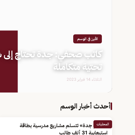
الأبرز في الوسم
كاتب صحفي: جدة تحتاج إلى 
تحتية متكاملة
الثلاثاء 14 فبراير 2023
أحدث أخبار الوسم
المحليات
«تعليم جدة» تتسلم مشاريع مدرسية بطاقة
استيعابية 31 ألف طالب