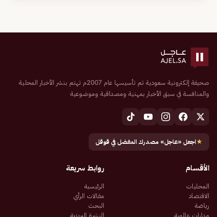
صحيفة إلكترونية سعودية تم تأسيسها عام 2007م تهتم بنشر الأخبار المحلية
والمنافسة في سبق الأخبار بمهنية ومصداقية وموضوعية
★
اجعل «عاجل» مصدرك المفضل في قوقل
الأقسام
روابط سريعة
المحليات
الرئيسية
الاقتصاد
مقالات الرأي
رياضة
البحث
مدارات عالمية
النشرة البريدية