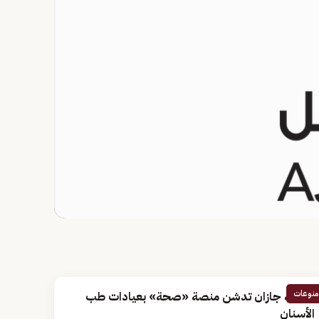
منوعات
جامعة جازان تدشن منصة «صحة» بعيادات طب
الأسنان