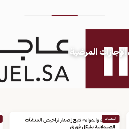
الإجازات المرضية
المحليات
«الغذاء والدواء» تتيح إصدار تراخيص المنشآت
الصيدلانية بشكل فوري