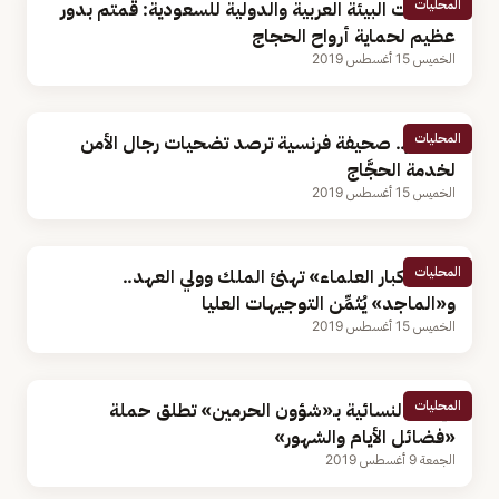
المحليات
منظمات البيئة العربية والدولية للسعودية: قمتم بدور
عظيم لحماية أرواح الحجاج
الخميس 15 أغسطس 2019
المحليات
بالصور.. صحيفة فرنسية ترصد تضحيات رجال الأمن
لخدمة الحجَّاج
الخميس 15 أغسطس 2019
المحليات
هيئة «كبار العلماء» تهنئ الملك وولي العهد..
و«الماجد» يُثمِّن التوجيهات العليا
الخميس 15 أغسطس 2019
المحليات
الإدارة النسائية بـ«شؤون الحرمين» تطلق حملة
«فضائل الأيام والشهور»
الجمعة 9 أغسطس 2019