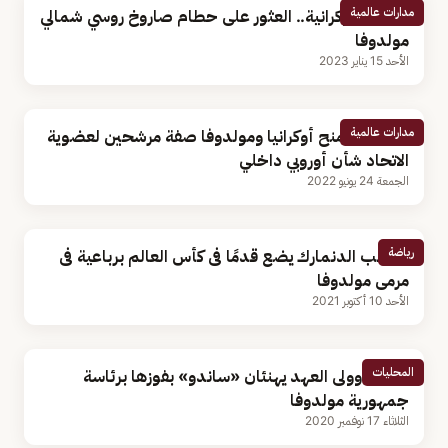
مدارات عالمية
الحرب الأوكرانية.. العثور على حطام صاروخ روسي شمالي
مولدوفا
الأحد 15 يناير 2023
مدارات عالمية
الكرملين: منح أوكرانيا ومولدوفا صفة مرشحين لعضوية
الاتحاد شأن أوروبي داخلي
الجمعة 24 يونيو 2022
رياضة
منتخب الدنمارك يضع قدمًا فى كأس العالم برباعية فى
مرمى مولدوفا
الأحد 10 أكتوبر 2021
المحليات
الملك وولى العهد يهنئان «ساندو» بفوزها برئاسة
جمهورية مولدوفا
الثلاثاء 17 نوفمبر 2020