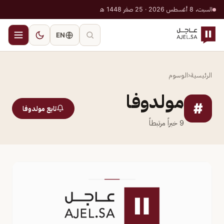
السبت، 8 أغسطس 2026 · 25 صفر 1448 هـ
EN
الرئيسية
‹
الوسوم
مولدوفا
#
تابع مولدوفا
9
خبراً مرتبطاً