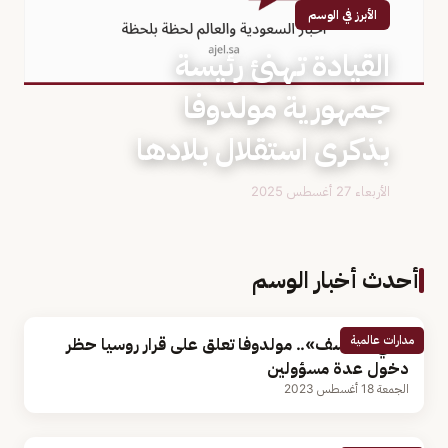
الأبرز في الوسم
القيادة تهنئ رئيسة
جمهورية مولدوفا
بذكرى استقلال بلادها
الأربعاء 27 أغسطس 2025
أحدث أخبار الوسم
مدارات عالمية
«شيء مؤسف».. مولدوفا تعلق على قرار روسيا حظر
دخول عدة مسؤولين
الجمعة 18 أغسطس 2023