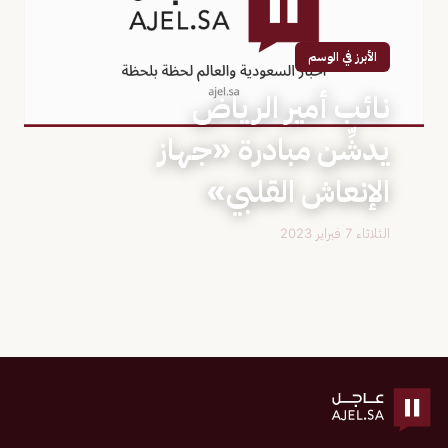
الأبرز في الوسم
نائب أمير الرياض
يدشِّن مبادرة «جهاز
الإنعاش القلبي»
الثلاثاء 7 فبراير 2023