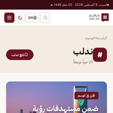
السبت، 8 أغسطس 2026 · 25 صفر 1448 هـ
EN
الرئيسية
‹
الوسوم
ندلب
#
تابع ندلب
21
خبراً مرتبطاً
الأبرز في الوسم
ضمن مستهدفات رؤية