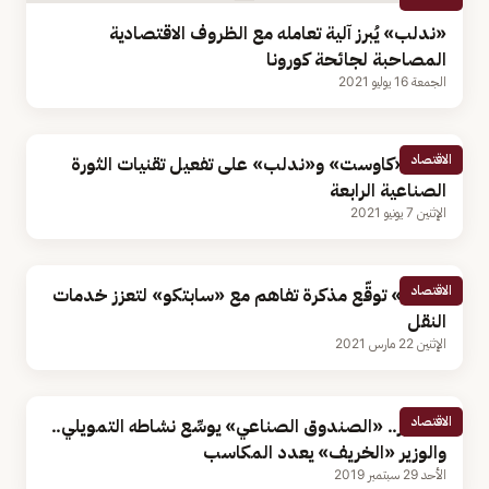
«ندلب» يُبرز آلية تعامله مع الظروف الاقتصادية
المصاحبة لجائحة كورونا
الجمعة 16 يوليو 2021
الاقتصاد
اتفاق «كاوست» و«ندلب» على تفعيل تقنيات الثورة
الصناعية الرابعة
الإثنين 7 يونيو 2021
الاقتصاد
«مدن» توقّع مذكرة تفاهم مع «سابتكو» لتعزز خدمات
النقل
الإثنين 22 مارس 2021
الاقتصاد
بالصور.. «الصندوق الصناعي» يوسِّع نشاطه التمويلي..
والوزير «الخريف» يعدد المكاسب
الأحد 29 سبتمبر 2019