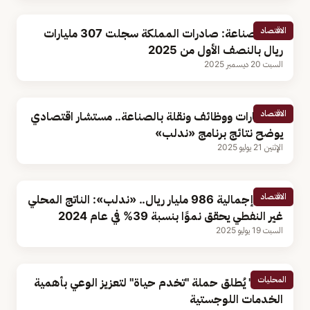
الاقتصاد
وزير الصناعة: صادرات المملكة سجلت 307 مليارات
ريال بالنصف الأول من 2025
السبت 20 ديسمبر 2025
الاقتصاد
استثمارات ووظائف ونقلة بالصناعة.. مستشار اقتصادي
يوضح نتائج برنامج «ندلب»
الإثنين 21 يوليو 2025
الاقتصاد
بقيمة إجمالية 986 مليار ريال.. «ندلب»: الناتج المحلي
غير النفطي يحقق نموًا بنسبة 39% في عام 2024
السبت 19 يوليو 2025
المحليات
"ندلب" يُطلق حملة "تخدم حياة" لتعزيز الوعي بأهمية
الخدمات اللوجستية