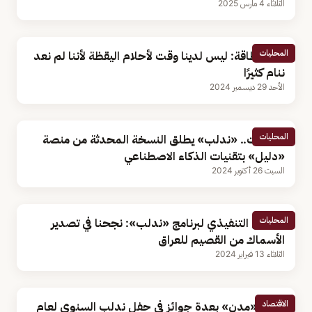
الثلاثاء 4 مارس 2025
المحليات
وزير الطاقة: ليس لدينا وقت لأحلام اليقظة لأننا لم نعد
ننام كثيرًا
الأحد 29 ديسمبر 2024
المحليات
بـ7 لغات.. «ندلب» يطلق النسخة المحدثة من منصة
«دليل» بتقنيات الذكاء الاصطناعي
السبت 26 أكتوبر 2024
المحليات
الرئيس التنفيذي لبرنامج «ندلب»: نجحنا في تصدير
الأسماك من القصيم للعراق
الثلاثاء 13 فبراير 2024
الاقتصاد
تتويج «مدن» بعدة جوائز في حفل ندلب السنوي لعام