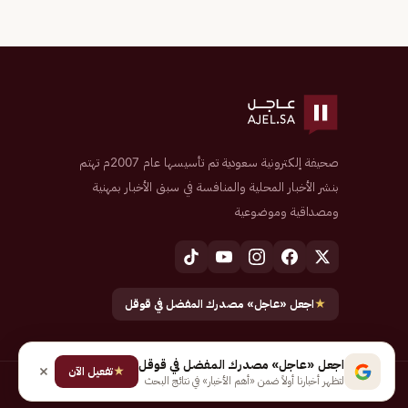
صحيفة إلكترونية سعودية تم تأسيسها عام 2007م تهتم
بنشر الأخبار المحلية والمنافسة في سبق الأخبار بمهنية
ومصداقية وموضوعية
★
اجعل «عاجل» مصدرك المفضل في قوقل
اجعل «عاجل» مصدرك المفضل في قوقل
★
تفعيل الآن
لتظهر أخبارنا أولاً ضمن «أهم الأخبار» في نتائج البحث
جميع الحقوق محفوظة لـ شركة إيجاز للنشر الإلكتروني المالكة لصحيفة عاجل