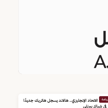
رياضة
كأس الاتحاد الإنجليزي.. هالاند يسجل هاتريك جديدًا
في شباك بيرنلي