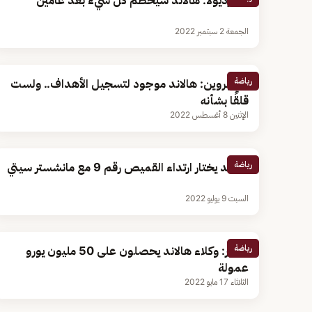
جوارديولا: هالاند سيحطم كل شيء بعد عامين
الجمعة 2 سبتمبر 2022
رياضة
دي بروين: هالاند موجود لتسجيل الأهداف.. ولست
قلقًا بشأنه
الإثنين 8 أغسطس 2022
رياضة
هالاند يختار ارتداء القميص رقم 9 مع مانشستر سيتي
السبت 9 يوليو 2022
رياضة
تقارير: وكلاء هالاند يحصلون على 50 مليون يورو
عمولة
الثلاثاء 17 مايو 2022