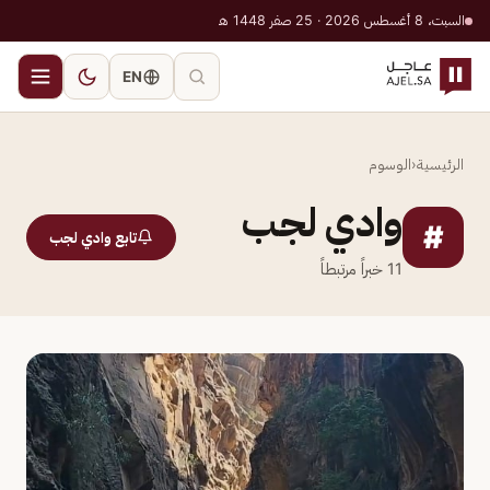
السبت، 8 أغسطس 2026 · 25 صفر 1448 هـ
EN
الرئيسية
‹
الوسوم
وادي لجب
#
تابع وادي لجب
11
خبراً مرتبطاً