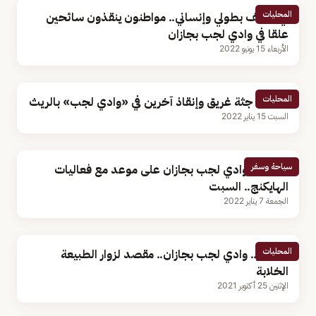
المحليات
في موقف بطولي وإنساني.. مواطنون ينقذون سائحين
علقا في وادي لجب بجازان
الأربعاء 15 يونيو 2022
المحليات
انتشال جثة غريق وإنقاذ آخرين في «وادي لجب» بالريث
السبت 15 يناير 2022
سياحة وسفر
بالصور.. وادي لجب بجازان على موعد مع فعاليات
الهايكنج.. السبت
الجمعة 7 يناير 2022
المحليات
بالصور.. وادي لجب بجازان.. مقصد لزوار الطبيعة
الخلابة
الإثنين 25 أكتوبر 2021