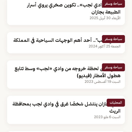
سياحة وسفر
صخرة «وادي لجب».. تكوين صخري يروي أسرار
الطبيعة بجازان
الأربعاء 30 أبريل 2025
سياحة وسفر
"وادي لجب".. أحد أهم الوجهات السياحية في المملكة
الجمعة 25 أكتوبر 2024
سياحة وسفر
سائح يوثق لحظة خروجه من وادي «لجب» وسط تتابع
هطول الأمطار (فيديو)
السبت 19 أغسطس 2023
المحليات
مدني جازان ينتشل شخصًا غرق في وادي لجب بمحافظة
الريث
السبت 6 مايو 2023