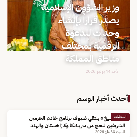
وزير الشؤون الإسلامية
يصدر قراراً بإنشاء
وحدات للدعوة
الرقمية بمختلف
مناطق المملكة
الأحد 14 يونيو 2026
أحدث أخبار الوسم
المحليات
«آل الشيخ» يلتقي ضيوف برنامج خادم الحرمين
الشريفين للحج من سريلانكا وكازاخستان والهند
السبت 30 مايو 2026