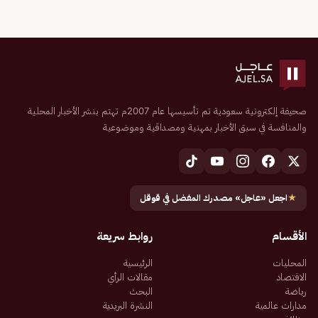
صحيفة إلكترونية سعودية تم تأسيسها عام 2007م تهتم بنشر الأخبار المحلية
والمنافسة في سبق الأخبار بمهنية ومصداقية وموضوعية
★
اجعل «عاجل» مصدرك المفضل في قوقل
الأقسام
روابط سريعة
المحليات
الرئيسية
الاقتصاد
مقالات الرأي
رياضة
البحث
مدارات عالمية
النشرة البريدية