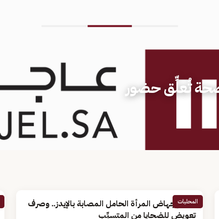
حة تُعلِّق حضور
المحليات
حظر إجهاض المرأة الحامل المصابة بالإيدز.. وصرف
تعويض للضحايا من المتسبِّب