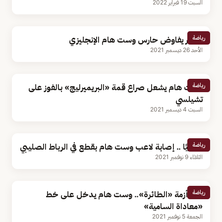
السبت 19 فبراير 2022
رياضة
النصر يفاوض حارس وست هام الإنجليزي
الأحد 26 ديسمبر 2021
رياضة
وست هام يشعل صراع قمة «البريميرليج» بالفوز على
تشيلسي
السبت 4 ديسمبر 2021
رياضة
رسميًا .. إصابة لاعب وست هام بقطع في الرباط الصليبي
الثلاثاء 9 نوفمبر 2021
رياضة
بعد أزمة «الطائرة».. وست هام يدخل على خط
«معاداة السامية»
الجمعة 5 نوفمبر 2021