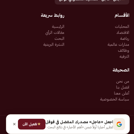
الأقسام
روابط سريعة
المحليات
الرئيسية
الاقتصاد
مقالات الرأي
رياضة
البحث
مدارات عالمية
النشرة البريدية
وظائف
الترفيه
الصحيفة
من نحن
اتصل بنا
أعلن معنا
سياسة الخصوصية
اجعل «عاجل» مصدرك المفضل في قوقل
★
جميع الحقوق محفوظة لـ شركة إيجاز للنشر الإلكتروني المالكة لصحيفة عاجل
تفعيل الآن
لتظهر أخبارنا أولاً ضمن «أهم الأخبار» في نتائج البحث
سياسة الخصوصية
شروط الاستخدام