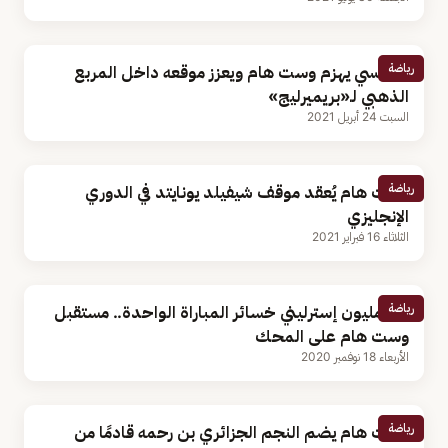
رياضة
تشيلسي يهزم وست هام ويعزز موقعه داخل المربع
الذهبي لـ«بريميرليج»
السبت 24 أبريل 2021
رياضة
وست هام يُعقد موقف شيفيلد يونايتد في الدوري
الإنجليزي
الثلاثاء 16 فبراير 2021
رياضة
2.7 مليون إسترليني خسائر المباراة الواحدة.. مستقبل
وست هام على المحك
الأربعاء 18 نوفمبر 2020
رياضة
وست هام يضم النجم الجزائري بن رحمه قادمًا من