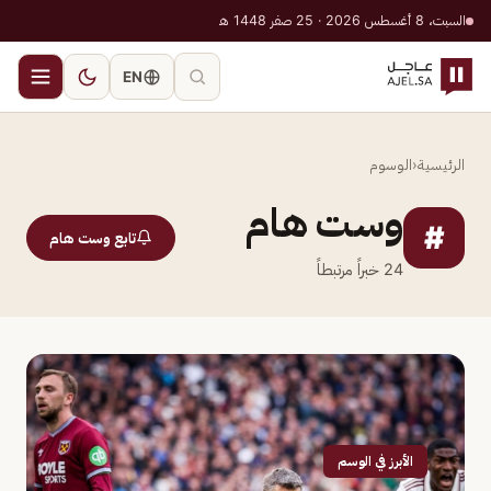
السبت، 8 أغسطس 2026 · 25 صفر 1448 هـ
EN
الرئيسية
‹
الوسوم
وست هام
#
تابع وست هام
24
خبراً مرتبطاً
الأبرز في الوسم