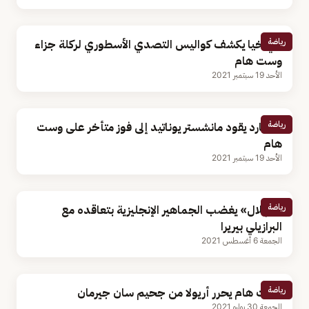
رياضة
دي خيا يكشف كواليس التصدي الأسطوري لركلة جزاء
وست هام
الأحد 19 سبتمبر 2021
رياضة
لينجارد يقود مانشستر يوناتيد إلى فوز متأخر على وست
هام
الأحد 19 سبتمبر 2021
رياضة
«الهلال» يغضب الجماهير الإنجليزية بتعاقده مع
البرازيلي بيريرا
الجمعة 6 أغسطس 2021
رياضة
وست هام يحرر أريولا من جحيم سان جيرمان
الجمعة 30 يوليو 2021