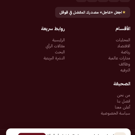
★
اجعل «عاجل» مصدرك المفضل في قوقل
الأقسام
روابط سريعة
المحليات
الرئيسية
الاقتصاد
مقالات الرأي
رياضة
البحث
مدارات عالمية
النشرة البريدية
وظائف
الترفيه
الصحيفة
من نحن
اتصل بنا
أعلن معنا
سياسة الخصوصية