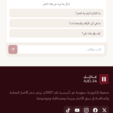
اسأل ما تريد عن هذا الخبر
ما الفكرة الرئيسية للخبر؟
ما هي أبرز الأرقام والإحصاءات؟
كيف يؤثر هذا علي؟
صحيفة إلكترونية سعودية تم تأسيسها عام 2007م تهتم بنشر الأخبار المحلية
والمنافسة في سبق الأخبار بمهنية ومصداقية وموضوعية