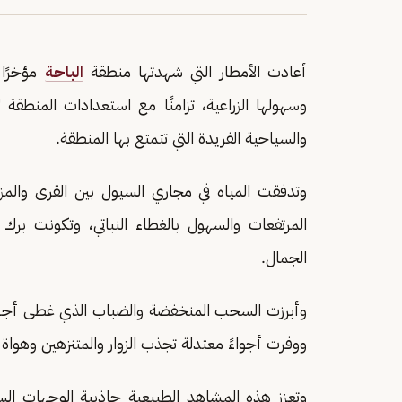
أعادت الأمطار التي شهدتها منطقة
الباحة
مؤخرًا 
وسهولها الزراعية، تزامنًا مع استعدادات المنطق
والسياحية الفريدة التي تتمتع بها المنطقة.
وتدفقت المياه في مجاري السيول بين القرى والم
المرتفعات والسهول بالغطاء النباتي، وتكونت ب
الجمال.
وأبرزت السحب المنخفضة والضباب الذي غطى أجزاءً
ووفرت أجواءً معتدلة تجذب الزوار والمتنزهين وهواة
وتعزز هذه المشاهد الطبيعية جاذبية الوجهات السيا