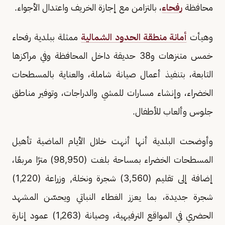
محافظة
رفحاء
، بالتزامن مع إجازة الخريف واعتدال الأجواء.
وهيأت
أمانة منطقة الحدود الشمالية
ممثلة ببلدية رفحاء
خمس متنزهات و38 حديقة داخل المحافظة وفي مراكزها
التابعة، بتنفيذ أعمال صيانة شاملة، والعناية بالمسطحات
الخضراء، وإنشاء مسارات للمشي والدراجات، وتوفير مناطق
جلوس وألعاب للأطفال.
وأوضحت البلدية أنها أنهت خلال الأيام الماضية تأهيل
المسطحات الخضراء بمساحة بلغت (98,950) مترًا مربعًا،
إضافة إلى تقليم (3,560) شجرة ونخلة, وزراعة (1,220)
شجرة جديدة، بما يعزز الغطاء النباتي ويحسّن المشهد
الحضري في المواقع الترفيهية، وصيانة (1,263) عمود إنارة