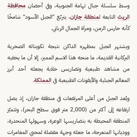
وسط سلسلة جبال تهامة الجنوبية، وفي أحضان
محافظة
الريث
التابعة ل
منطقة جازان
، يتربّع "الجبل الأسود" شامخًا
كأنه حارس الزمن، ومرآة الجمال الرباني.
ويشتهر الجبل بمظهره الداكن نتيجة تكويناته الصخرية
البركانية القديمة، ما منحه هذا الاسم المميز، إلا أن ما يخفيه
من مشاهد طبيعية وتضاريس خلابة يجعله أحد أبرز
المعالم الجبلية والأيقونات الطبيعية في
المملكة
.
ويُعد الجبل من أعلى المرتفعات في منطقة جازان، إذ يصل
ارتفاعه إلى أكثر من (2,000 متر فوق سطح البحر)، وتتميّز
المنطقة المحيطة به بتضاريسها الوعرة، وسهولها المنحدرة،
ووديانها المتعرجة، ما جعله وجهة مفضلة لمحبي المغامرات