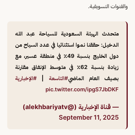
والقنوات التسويقية.
متحدث الهيئة السعودية للسياحة عبد الله
الدخيل: حققنا نموا استثنائيا في عدد السياح من
دول الخليج بنسبة 49٪ في منطقة عسير، مع
زيادة بنسبة 62٪ في متوسط الإنفاق مقارنة
بصيف العام الماضي
#التاسعة
|
#الإخبارية
pic.twitter.com/ipgS7JbDKF
— قناة الإخبارية (@alekhbariyatv)
September 11, 2025