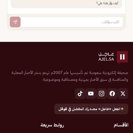
كيف يؤثر هذا علي؟
صحيفة إلكترونية سعودية تم تأسيسها عام 2007م تهتم بنشر الأخبار المحلية
والمنافسة في سبق الأخبار بمهنية ومصداقية وموضوعية
★
اجعل «عاجل» مصدرك المفضل في قوقل
الأقسام
روابط سريعة