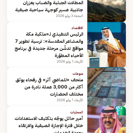
المطلات الجبلية والضباب يعززان
جاذبية عسير كوجهة سياحية صيفية
الجمعة 3 يوليو 2026
الاقتصاد
الرئيس التنفيذي لـ«ملكية مكة
والمشاعر المقدسة»: ترسية تطوير 7
مواقع تدشّن مرحلة جديدة في برنامج
الأحياء المطوّرة
الأربعاء 1 يوليو 2026
منوعات
متحف «للماضي أثر» في رفحاء يوثق
أكثر من 3,000 عملة نادرة من
مختلف الحضارات
الأربعاء 1 يوليو 2026
المحليات
أمير حائل يوجّه بتكثيف الاستعدادات
خلال فترة الإجازة الصيفية والارتقاء
بجودة الخدمات