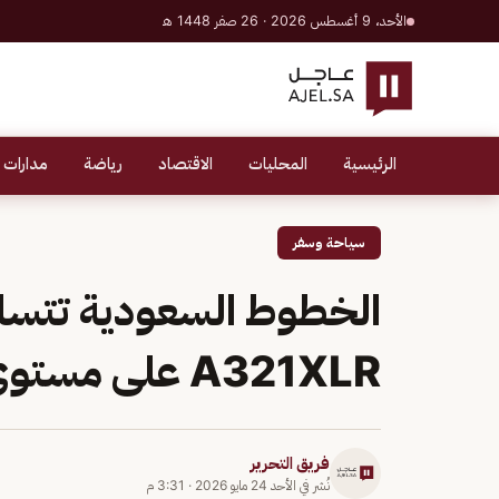
الأحد، 9 أغسطس 2026 · 26 صفر 1448 هـ
الرئيسية
المحليات
الاقتصاد
رياضة
مدارات 
سياحة وسفر
الخطوط السعودية تتسلم
A321XLR على مستوى الشرق الأوسط وأفريقيا
فريق التحرير
نُشر في
الأحد 24 مايو 2026
·
3:31 م