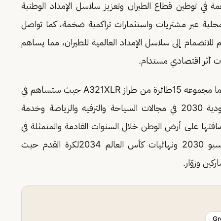
ة في توطين قطاع الطيران وتعزيز سلاسل الإمداد الوطنية
محلية عبر مشتريات واستثمارات تراكمية ضخمة، كما تواصل
للانضمام إلى سلاسل الإمداد العالمية للطيران، مما يساهم
ت أثر اقتصادي مستدام.
ومن المقرر أن تتسلم "السعودية" حتى عام 2027 ما مجموعه 15طائرة من طراز A321XLR حيث ستساهم في
تمكين المستهدفات الوطنية المرتبطة برؤية السعودية 2030 في مجالات السياحة والترفيه والرياضة وخدمة
فتها على أرض الوطن خلال السنوات القادمة والمتمثلة في
نهائيات كأس آسيا 2027لكرة القدم ومعرض إكسبو 2030 ونهائيات كأس العالم 2034لكرة القدم حيث
ين وزوّار.
Gr