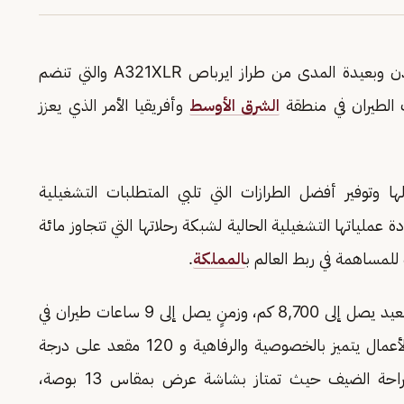
أول طائرة ضيّقة البدن وبعيدة المدى من طراز ايرباص A321XLR والتي تنضم
 الطيران في منطقة
الشرق الأوسط
وأفريقيا الأمر الذي يعزز
 وتوفير أفضل الطرازات التي تلبي المتطلبات التشغيلية
عملياتها التشغيلية الحالية لشبكة رحلاتها التي تتجاوز مائة
لمساهمة في ربط العالم ب
المملكة
.
وتتميز طائرة A321XLR كونها ضيّقة البدن بمدىً بعيد يصل إلى 8,700 كم، وزمنٍ يصل إلى 9 ساعات طيران في
الرحلة الواحدة، وتتألف من 24 جناح على درجة الأعمال يتميز بالخصوصية والرفاهية و 120 مقعد على درجة
الضيافة تتوفر فيها العديد من المزايا المصممة لراحة الضيف حيث تمتاز بشاشة عرض بمقاس 13 بوصة،