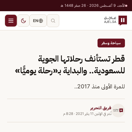
الأحد، 9 أغسطس 2026 · 26 صفر 1448 هـ
EN
سياحة وسفر
قطر تستأنف رحلاتها الجوية
للسعودية.. والبداية بـ«رحلة يوميًّا»
للمرة الأولى منذ 2017..
فريق التحرير
نُشر في
الإثنين 11 يناير 2021
·
8:28 م