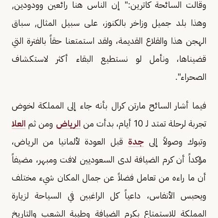
وقالت السائحة كاترين:" إن الناس هنا رائعين وودودين,
وهذا بلد جميل وزاخر بالكنوز، على سبيل المثال, سباق
الهجن هذا والقلاع القديمة، ولقد استمتعنا حقاً بالفترة التي
قضيناها، ونأمل لو نستطيع البقاء أكثر لاستكشاف
الصحراء".
فيما أشار السائح مارتن كرال بأنه جاء إلى المملكة لخوض
تجربة لرحلة تمتد لـ 10 أيام، بدأت من
الرياض
ومن ثم
العلا
وتبوك وصولاً إلى
جدة
قبل العودة لألمانيا من الرياض،
مؤكداً أن كرم الضيافة لدى السعوديين لافت ومبهر، مضيفاً
أن ما راءه من تعامل فضلاً عن جمال المكان شيء مختلف
ويحبس الأنفاس، داعياً كل الراغبين في السياحة لزيارة
المملكة للاستمتاع بكرم الضيافة وطيبة الشعب والتاريخ