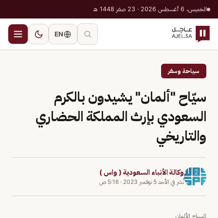
الخميس، 6 أغسطس 2026 · 23 صفر 1448 هـ
EN
سياحة وسفر
سيّاح "ألمان" يشيدون بالكرم
السعودي بإرث المملكة الحضاري
والتاريخي
وكالة الأنباء السعودية ( واس )
نُشر في
الأحد 5 نوفمبر 2023
·
5:16 ص
السياح الألمان